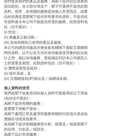
我們改善我們的產品及服務，為閣下提供切合需要的
資訊類別。在大部分情況下，閣下可選擇不提供此類
資料。然而，若有關的服務是按個人所需而設，或產
品的供應是需要閣下提供所有要求的資料，不提供此
等資料會令本公司不能提供所需的服務。此類資料包
括（但不限於）：
(i) 性別；
(ii) 興趣及公餘活動；
(iii) 其他有關並已使用的產品及服務。
本公司的網頁伺服器亦會收集有關閣下接駁互聯網期
間的資料，以不記名方式作為伺服器使用量的綜合統
計之用，藉以加強服務，更能滿足到訪本公司網頁人
士的需要及期望。此類資料包括（但不限於）：
(i) 瀏覽器類型及版別；
(ii) 操作系統；及
(iii) 互聯網規程(IP)地址及／或網域名稱。
個人資料的使用
我們從閣下收集所得的個人資料可能會用於以下用途
(包括但不限於)：
為閣下提供有關的服務；
核實閣下的帳戶身份；
為閣下處理訂單及處理與服務有關的付款指示或追收
應繳款項或其他要求；
就為閣下提供有關服務而分析、核實及／或檢查閣下
的信用、付款及／或狀況；
為閣下設計所需服務；