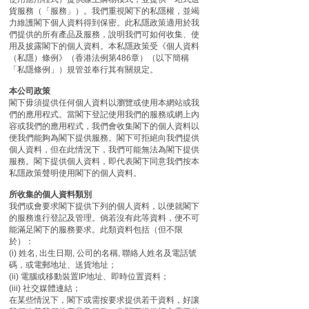
貨服務（「服務」）。我們重視閣下的私隱權，並竭
力維護閣下個人資料得到保密。此私隱政策適用於我
們提供的所有產品及服務，說明我們可如何收集、使
用及披露閣下的個人資料。本私隱政策受《個人資料
（私隱）條例》（香港法例第486章）（以下簡稱
「私隱條例」）規管並奉行其有關規定。
本公司政策
閣下毋須提供任何個人資料以瀏覽或使用本網站或我
們的應用程式。當閣下登記使用我們的服務或網上內
容或我們的應用程式，我們會收集閣下的個人資料以
便我們能夠為閣下提供服務。閣下可拒絕向我們提供
個人資料，但在此情況下，我們可能無法為閣下提供
服務。閣下提供個人資料，即代表閣下同意我們按本
私隱政策聲明使用閣下的個人資料。
所收集的個人資料類別
我們或會要求閣下提供下列的個人資料，以便就閣下
的服務進行登記及管理。倘若沒有此等資料，便不可
能滿足閣下的服務要求。此類資料包括（但不限
於）：
(i) 姓名, 出生日期, 公司的名稱, 聯絡人姓名及電話號
碼，或電郵地址、送貨地址；
(ii) 電腦或移動裝置IP地址、即時位置資料；
(iii) 社交媒體連結；
在某些情況下，閣下或需按要求提供若干資料，好讓