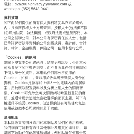
電郵：d2a2007-privacy.yt@yahoo.com 或
whatsapp: (852) 5648-9441
資料披露
閣下向我們提供的所有個人資料將妥為存置於網站
內，只有獲授權人士方可查閱。授權人士(包括但不限
於)可指法院、執法機關、或政府法定或監管部門、本
公司之關聯公司、對本公司有保密責任的人士，包括
已承諾保密該等資料的公司集團成員、審計師、會計
師、律師、金融機構、保險公司、信用卡發行公司。
「Cookies」的使用
當閣下瀏覽本公司網站時，除非另有說明，否則本公
司祇會記下閣下曾經到訪，而不會收集任何可辨識閣
下個人身份的資料。本網站任何部分所使用的
Cookies（如有），並非用於收集可辨識個人身份的
資料。Cookies是儲存於上網人士的電腦內的電腦檔
案，用於獲取配置資料以及分析上網人士的瀏覽習
慣。Cookies可免除您每次瀏覽網站時重新登記的麻
煩，並通常用於追蹤您喜歡選擇的網頁主題。閣下有
權選擇不接受Cookies，但這樣的話有可能使您無法
使用或啟動本公司網站的若干功能。
適用範圍
本私隱政策聲明只適用於本網站及我們的應用程式。
我們網頁可能載有通往其他網址及網頁的連線點。 每
當閣下啟動任何此等連線網址，例如點選任何廣告客