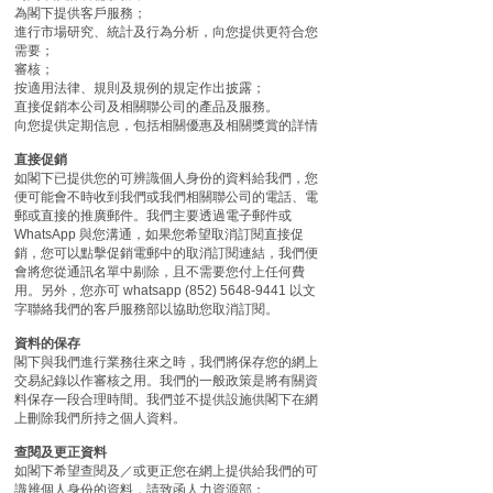
為閣下提供客戶服務；
進行市場研究、統計及行為分析，向您提供更符合您
需要；
審核；
按適用法律、規則及規例的規定作出披露；
直接促銷本公司及相關聯公司的產品及服務。
向您提供定期信息，包括相關優惠及相關獎賞的詳情
直接促銷
如閣下已提供您的可辨識個人身份的資料給我們，您
便可能會不時收到我們或我們相關聯公司的電話、電
郵或直接的推廣郵件。我們主要透過電子郵件或
WhatsApp 與您溝通，如果您希望取消訂閱直接促
銷，您可以點擊促銷電郵中的取消訂閱連結，我們便
會將您從通訊名單中剔除，且不需要您付上任何費
用。另外，您亦可 whatsapp
(852) 5648-9441
以文
字聯絡我們的客戶服務部以協助您取消訂閱。
資料的保存
閣下與我們進行業務往來之時，我們將保存您的網上
交易紀錄以作審核之用。我們的一般政策是將有關資
料保存一段合理時間。我們並不提供設施供閣下在網
上刪除我們所持之個人資料。
查閱及更正資料
如閣下希望查閱及／或更正您在網上提供給我們的可
識辨個人身份的資料，請致函人力資源部：