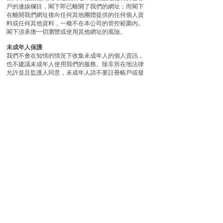
戶的連線欄目，閣下即已離開了我們的網址；而閣下
在離開我們網址後向任何其他團體提供的任何個人資
料或任何其他資料，一概不在本公司的管控範圍內。
閣下須承擔一切瀏覽或使用其他網址的風險。
未成年人保護
我們不會在知情的情況下收集未成年人的個人資訊，
也不建議未成年人使用我們的服務。除非所在地法律
允許並且監護人同意，未成年人請不要註冊帳戶或發
送自己的姓名、住址、電話、郵寄地址等個人資訊給
我們。如果我們不小心收集到了未成年人的資訊，我
們在知情後會儘快刪除。如果閣下認為我們可能不當
地持有來自於或關於未成年人的資訊，請聯繫我們。
個人資料之查閱及更正
如閣下對我們之私隱政策有任何疑問，或有意查閱或
更正個人資料，閣下可按下列地址以書面方式通知我
們人力資源部 :
電郵：d2a2007-privacy.yt@yahoo.com 或
whatsapp: (852) 5648-9441
修改私隱政策
我們可不時修改本私隱政策，並於我們的網站
（www.yutron.com.hk）及我們的應用程式公佈。您
可不時瀏覽本私隱政策，以確保您得悉最新版本。