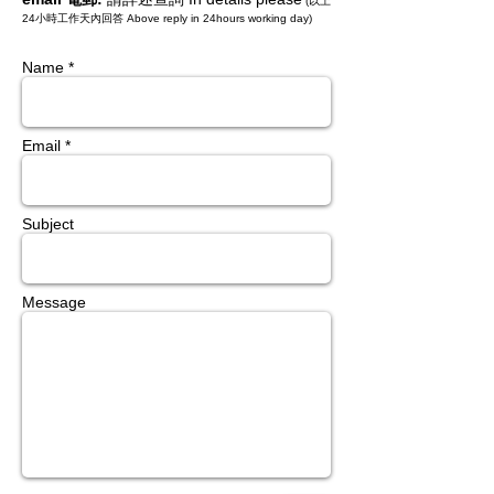
(以上
24小時工作天內回答 Above reply in 24hours working day)
Name *
Email *
Subject
Message