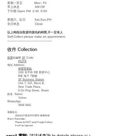
星期一至五
Mon~ Fri
早上休息
AM Off
下午開 Open PM 2:30 -5:00
星期六、紅日 Sat,Sun,PH
全日休息
Close
以上時段自取貨件請先約時間,不一定有人
Self-Collect please make an appointment.
-------------------------------------------------
收件
Collection
順豐
站編號
SF
Code:
852FB
地址 Address:
順豐營業點
沙田 安平
街 6號 新貿中心
B座 地下 7號鋪
SF Business Station
Unit 7, G/F, Block B,
New Trade Plaza,
6 On Ping Street, Shatin
姓名 Name:
Yutron
WhatsApp:
5648 9441
溫馨提示:
請勿自行發送到付貨件,會被拒收
Warm Reminder:
Please do NOT send Freight Collect.
It will be rejected.
email 電郵:
請詳述查詢 In details please