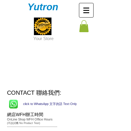
Yutron
Y
our Store
CONTACT 聯絡我們:
click to WhatsApp 文字勿語 Text Only
網店WFH
辦工時間
OnLine Shop WFH Office Hours
(
不設試機 No Product Test)
-------------------------------------------