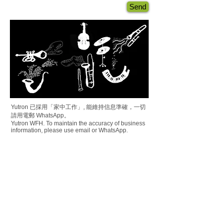
Send
Yutron 已採用「家中工作」, 能維持信息準確，一切
請用電郵 WhatsApp。
Yutron WFH. To maintain the accuracy of business
information, please use email or WhatsApp.
15%
OFF