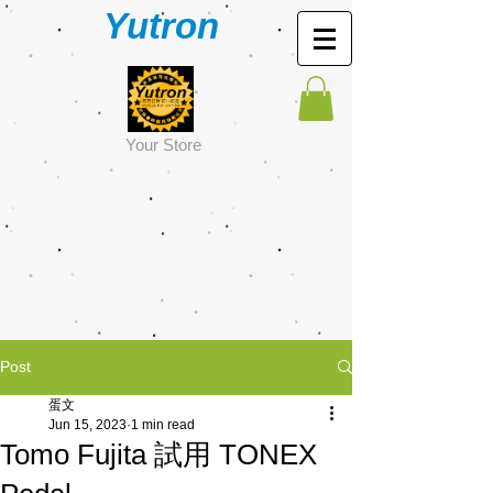
Yutron
Y
our Store
Post
蛋文
Jun 15, 2023
1 min read
Tomo Fujita 試用 TONEX