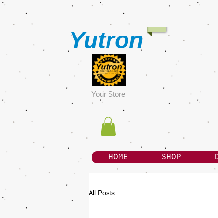
Yutron
Y
our Store
HOME
SHOP
All Posts