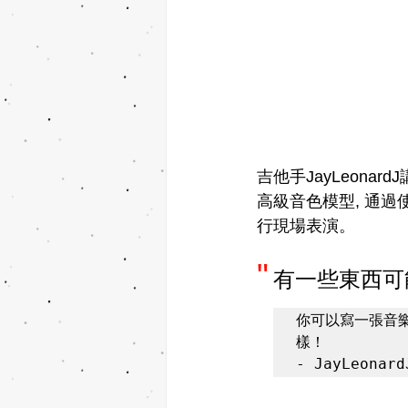
吉他手JayLeona
高級音色模型, 通過
行現場表演。
"
有一些東西可
你可以寫一張音
樣！

- JayLeonard