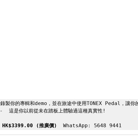
件錄製你的專輯和demo，並在旅途中使用TONEX Pedal，讓
-  這是你以前從未在踏板上體驗過這種真實性!

  HK$3399.00 (推廣價)  