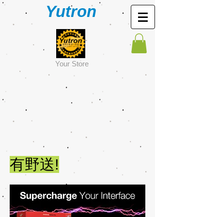
Yutron
Y
our Store
有野送!