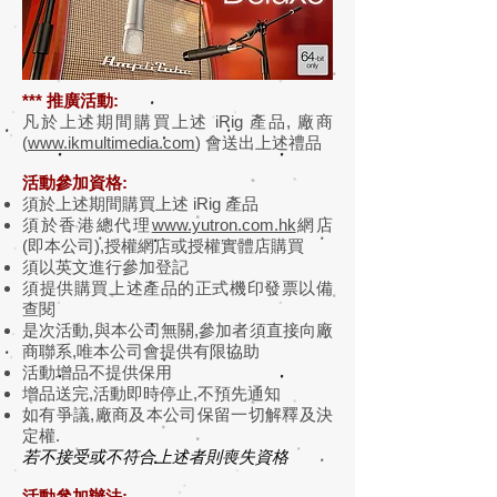
*** 推廣活動:
凡於上述期間購買上述 iRig 產品, 廠商
(
www.ikmultimedia.com
) 會送出上述禮品
活動參加資格:
須於上述期間
購買
上
述 iRig 產品
須於香港總代理
www.yutron.com.hk
網店
(即本公司),授權網店或授權實體店購買
須以英文進行參加登記
須提供購買上述產品的正式機印發票以備
查閱
是次活動,與本公司無關,參加者須直接向廠
商聯系,唯本公司會提供有限協助
活動增品不提供保用
增品送完,活動即時停止,不預先通知
如有爭議,廠商及本公司保留一切解釋及決
定權.
若不接受或不符合上述者則喪失資格
活動參加辦法: