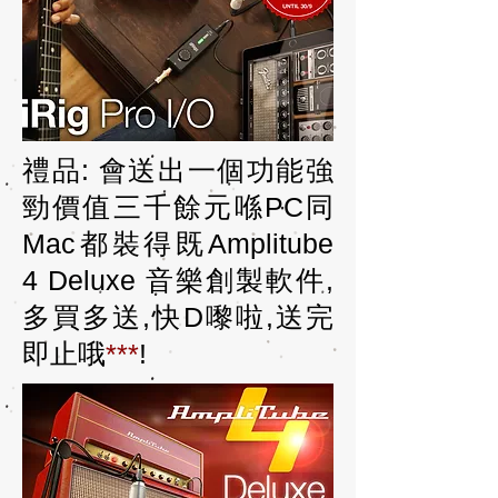
禮品: 會送出一個功能強
勁價值三千餘元喺PC同
Mac都裝得既Amplitube
4 Deluxe 音樂創製軟件,
多買多送,快D嚟啦,送完
即止哦
***
!