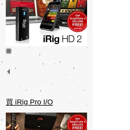
買 iRig Pro I/O