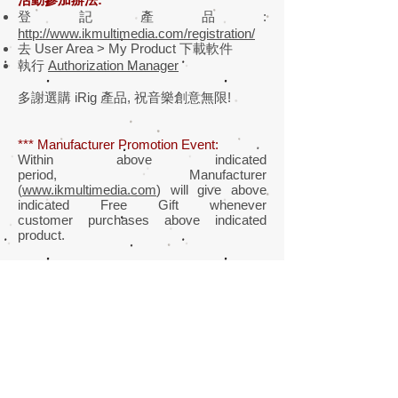
登記產品:
http://www.ikmultimedia.com/registration/
去 User Area > My Product 下載軟件
執行
Authorization Manager
多謝選購 iRig 產品, 祝音樂創意無限!
*** Manufacturer Promotion Event:
Within above indicated
period, Manufacturer
(
www.ikmultimedia.com
) will give above
indicated Free Gift whenever
customer purchases above indicated
product.
Qualifications of the Event Registration:
A purchase of above indicated product
within indicated preiod
Purchase through local Sole Distributor
www.yutron.com.hk
(Our
Company) cybermall, authorized
cybermall or local authorized resellers.
Customer must use English to register the
event.