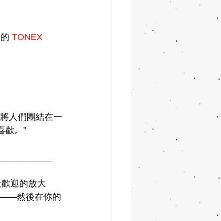
的 
TONEX 
，音樂將人們團結在一
喜歡。”
___________
最歡迎的放大
——然後在你的