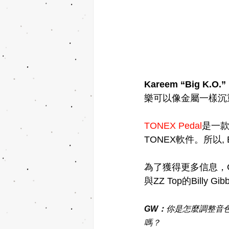
Kareem “Big K.O.”  
樂可以像金屬一樣沉
TONEX Pedal
是一款
TONEX軟件。所以,
為了獲得更多信息，Gu
與ZZ Top的Billy 
GW：
你是怎麼調整音色的？E
嗎？