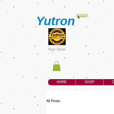
Yutron
Y
our Store
HOME
SHOP
All Posts