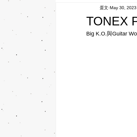
蛋文
May 30, 2023
TONEX 
Big K.O.與Guit