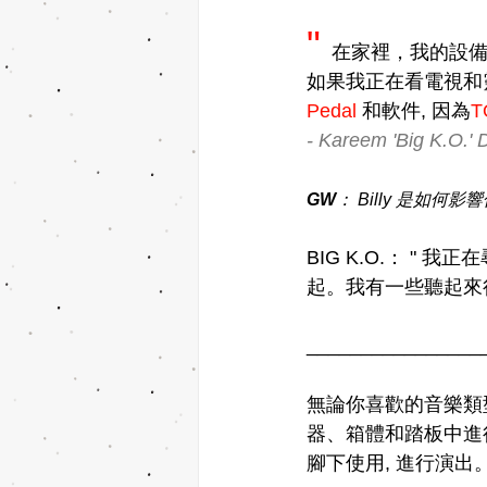
" 
在家裡，我的設備
如果我正在看電視和靈感
Pedal 
和軟件, 因為
T
- Kareem 'Big K.O.' 
GW
： Billy 是如何
BIG K.O.： " 
起。我有一些聽起來很棒
________________
無論你喜歡的音樂類
器、箱體和踏板中進
腳下使用, 進行演